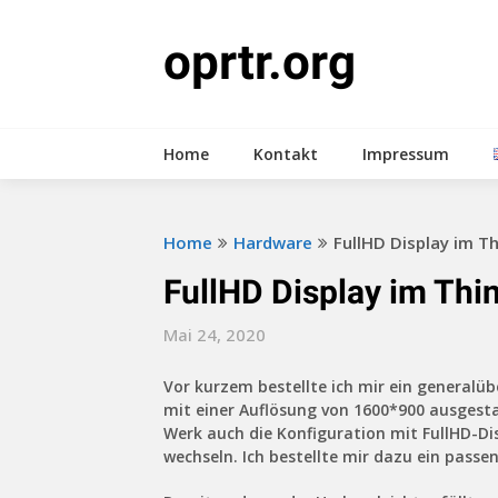
Skip
to
oprtr.org
content
Home
Kontakt
Impressum
Home
Hardware
FullHD Display im T
FullHD Display im Th
Mai 24, 2020
Vor kurzem bestellte ich mir ein generalü
mit einer Auflösung von 1600*900 ausgesta
Werk auch die Konfiguration mit FullHD-Dis
wechseln. Ich bestellte mir dazu ein passe