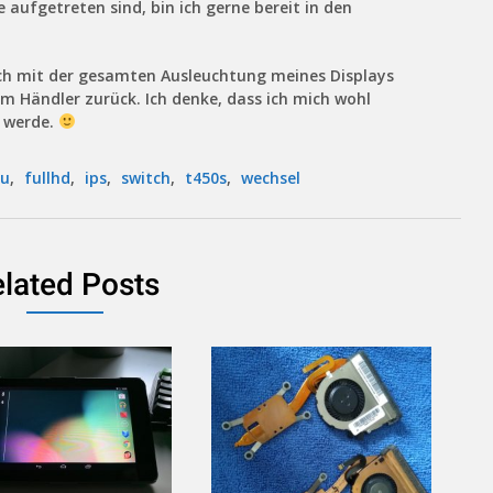
ufgetreten sind, bin ich gerne bereit in den
auch mit der gesamten Ausleuchtung meines Displays
um Händler zurück. Ich denke, dass ich mich wohl
n werde.
au
,
fullhd
,
ips
,
switch
,
t450s
,
wechsel
lated Posts