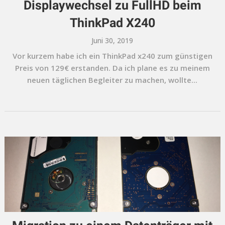
Displaywechsel zu FullHD beim
ThinkPad X240
Juni 30, 2019
Vor kurzem habe ich ein ThinkPad x240 zum günstigen
Preis von 129€ erstanden. Da ich plane es zu meinem
neuen täglichen Begleiter zu machen, wollte...