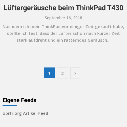
Lüftergeräusche beim ThinkPad T430
September 16, 2018
Nachdem ich mein ThinkPad vor einiger Zeit gekauft habe,
stellte ich fest, dass der Lüfter schon nach kurzer Zeit
stark aufdreht und ein ratterndes Geräusch...
Seitennummerierung
1
2
der
Beiträge
Eigene Feeds
oprtr.org Artikel-Feed