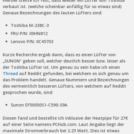
Hierbei stellte ich fest, dass wieder ein Lüfter von Toshiba
verbaut ist. (welche scheinbar anfällig für so etwas sind)
Genaue Bezeichnungen des lauten Lüfters sind:
Toshiba M-238C-3
FRU P/N: 00HN812
Lenovo P/N: 0C45703
Kurze Recherche ergab dann, dass es einen Lüfter von
„SUNON“ geben soll, welcher deutlich besser bzw. leiser als
der Toshiba Lüfter ist. Um genau zu sein habe ich einen
Thread
auf Reddit gefunden, bei welchem es sich genau um
das Problem handelt. Genaue Nummern und Bezeichnungen
des vermeintlich besseren Lüfters, von welchem auf Reddit
gesprochen wurde, sind:
Sunon EF50050S1-C590-S9A
Diesen fand und bestellte ich inklusive der Heatpipe für 27€
auf einer Seite namens PCHub.com. Laut Angabe liegt der
maximale Stromverbrauch bei 2.25 Watt. Dies ist etwas