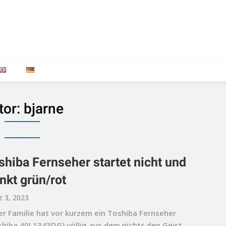
tor:
bjarne
shiba Fernseher startet nicht und
inkt grün/rot
 3, 2023
der Familie hat vor kurzem ein Toshiba Fernseher
shiba 40L1343DG) völlig aus dem nichts den Geist