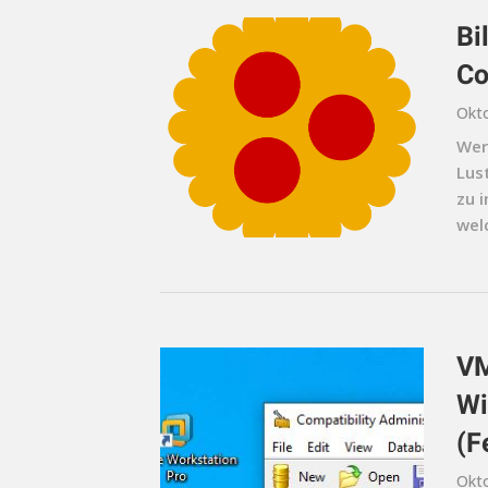
Bi
Co
Okto
Wer
Lus
zu i
welc
VM
Wi
(F
Okto