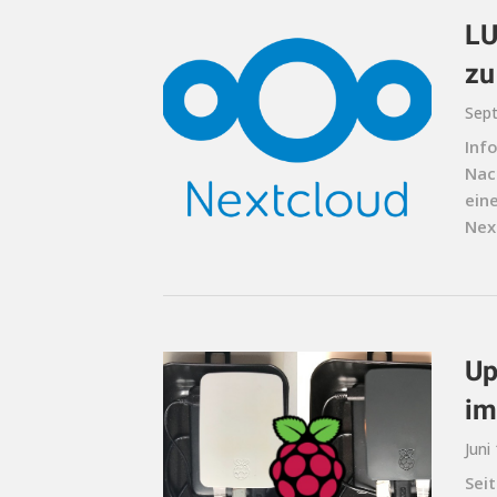
LU
zu
Sept
Info
Nac
ein
Nex
Up
im
Juni
Seit