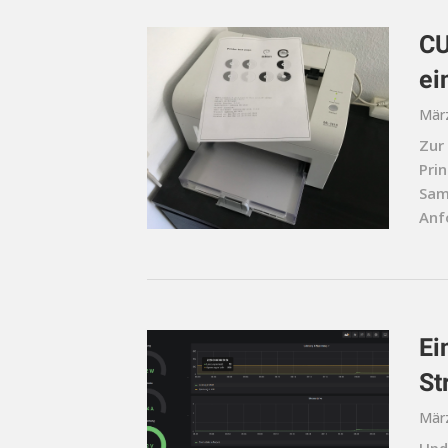
CU
ei
März
Zur 
Pri
Sam
Anf
Ei
St
März