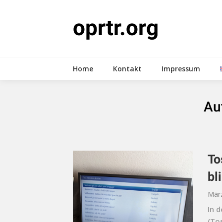
Skip
to
oprtr.org
content
Home
Kontakt
Impressum
Au
To
bl
März
In 
(To