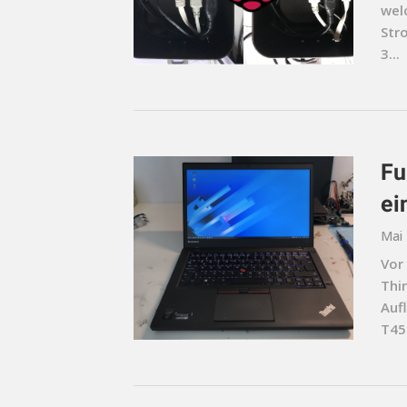
wel
Str
3...
Fu
ei
Mai 
Vor
Thi
Auf
T450