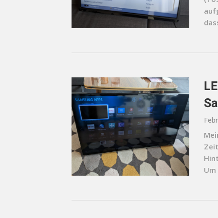
auf
dass
LE
Sa
Febr
Mei
Zei
Hin
Um d