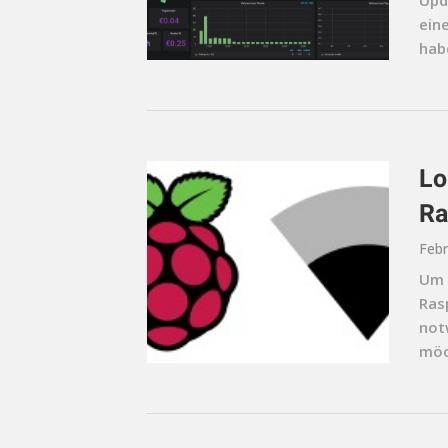
Upd
ein
habe
Lo
Ra
Febr
Um 
Rasp
not
möc