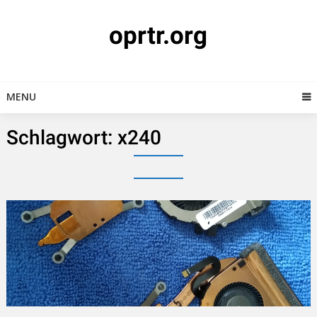
Skip
to
oprtr.org
content
MENU
Schlagwort:
x240