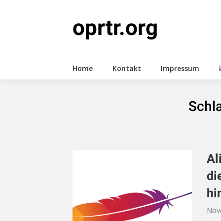
Skip
to
oprtr.org
content
Home
Kontakt
Impressum
Schl
Al
di
hi
Nov