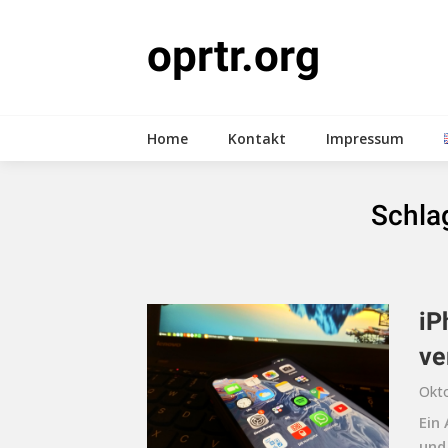
Skip
to
oprtr.org
content
Home
Kontakt
Impressum
Schla
iP
ve
Okto
Ein
und