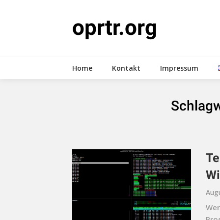
Skip
to
oprtr.org
content
Home
Kontakt
Impressum
Schlagw
Te
Wi
Augu
Wer
Pro