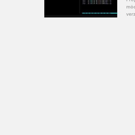
möc
verz