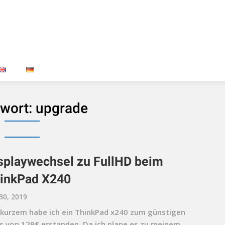
wort:
upgrade
splaywechsel zu FullHD beim
inkPad X240
 30, 2019
 kurzem habe ich ein ThinkPad x240 zum günstigen
is von 129€ erstanden. Da ich plane es zu meinem