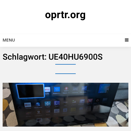
Skip
to
oprtr.org
content
MENU
Schlagwort:
UE40HU6900S