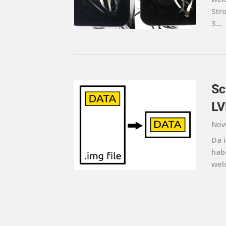
Str
3...
Sc
LV
Nov
Da i
habe
wel