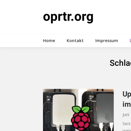
Skip
to
oprtr.org
content
Home
Kontakt
Impressum
Schla
Up
im
Juni
Seit
wel