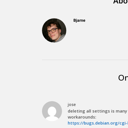
Abo
Bjarne
On
jose
deleting all settings is many
workarounds:
https://bugs.debian.org/cg