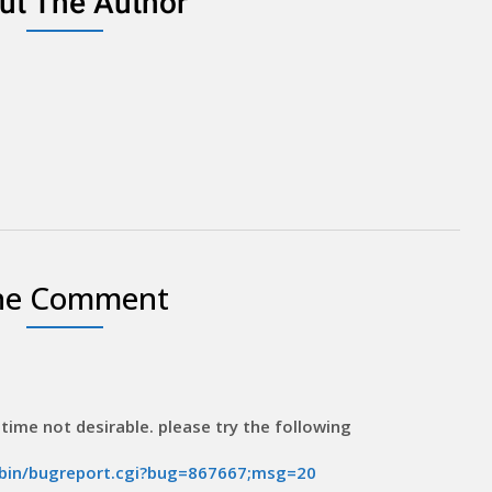
ut The Author
e Comment
 time not desirable. please try the following
i-bin/bugreport.cgi?bug=867667;msg=20