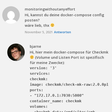
monitoringwithoutanyeffort
Hi, kannst du deine docker-compose config
posten?
wäre lieb, thx
November 5, 2021
Antworten
bjarne
Hi, hier mein docker-compose für Checkmk
(Volume und Listen Port ist spezifisch
für meine Zwecke):
version: '3'
services:
checkmk:
image: checkmk/check-mk-raw:2.0.0p1
ports:
- "172.17.0.1:7030:5000"
container_name: checkmk
volumes:
- checkmk-data:/omd/sites/cmk